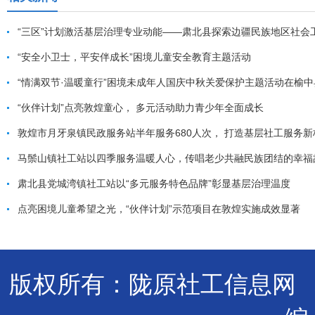
“三区”计划激活基层治理专业动能——肃北县探索边疆民族地区社会
“安全小卫士，平安伴成长”困境儿童安全教育主题活动
“情满双节·温暖童行”困境未成年人国庆中秋关爱保护主题活动在榆
“伙伴计划”点亮敦煌童心， 多元活动助力青少年全面成长
敦煌市月牙泉镇民政服务站半年服务680人次， 打造基层社工服务新
马鬃山镇社工站以四季服务温暖人心，传唱老少共融民族团结的幸福
肃北县党城湾镇社工站以“多元服务特色品牌”彰显基层治理温度
点亮困境儿童希望之光，“伙伴计划”示范项目在敦煌实施成效显著
版权所有：陇原社工信息网 