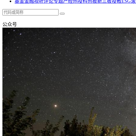
基金
金融
视听
评论
专题
产经
创投
科创板
新三板
投教
ESG
滚
公众号