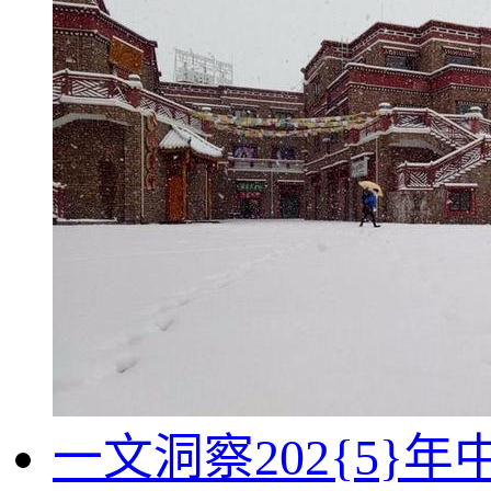
一文洞察202{5