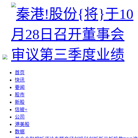
首页
快讯
要闻
股市
新股
信披+
公司
港美股
数据