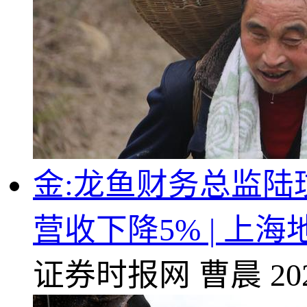
金:龙鱼财务总监陆
营收下降5% | 上
证券时报网
曹晨
20