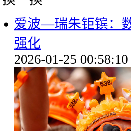
爱波—瑞朱钜镔：
强化
2026-01-25 00:58:10