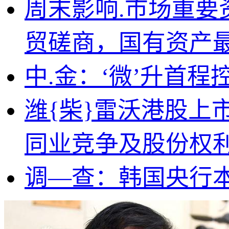
周末影响.市场重
贸磋商，国有资产最
中.金：‘微’升首程
潍{柴}雷沃港股上
同业竞争及股份权
调—查：韩国央行本