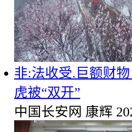
非:法收受.巨额财
虎被“双开”
中国长安网
康辉
20