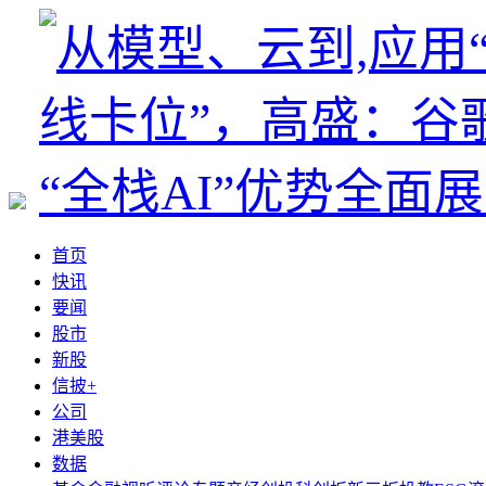
首页
快讯
要闻
股市
新股
信披+
公司
港美股
数据