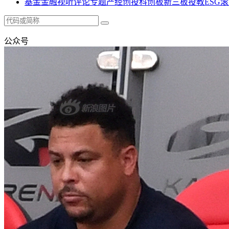
基金
金融
视听
评论
专题
产经
创投
科创板
新三板
投教
ESG
滚
公众号